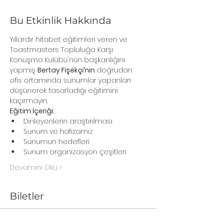
Bu Etkinlik Hakkında
Yıllardır hitabet eğitimleri veren ve 
Toastmasters Topluluğa Karşı 
Konuşma Kulübü'nün başkanlığını 
yapmış 
Bertay Fişekçi’nin
 doğrudan 
ofis ortamında sunumlar yapanları 
düşünerek tasarladığı eğitimini 
kaçırmayın.
Eğitim İçeriği:
Dinleyenlerin araştırılması
Sunum ve hafızamız
Sunumun hedefleri
Sunum organizasyon çeşitleri
Devamını Oku >
Biletler