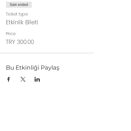
Sale ended
Ticket type
Etkinlik Bileti
Price
TRY 300.00
Bu Etkinliği Paylaş
Haddini Aş Kulübü'nde Neler
Yapıyoruz?
Seni eğitim ve seminerler, blog yazıları, canlı